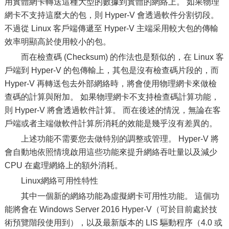
用實體網卡轉送這種大型的數據到實體的網絡上。 如果物理
網卡不支持這麼大的包，則 Hyper-V 會透過軟件分割切段。
不過從 Linux 客戶端傳遞至 Hyper-V 主端采用較大包的傳輸
效率明顯高於使用較小的包。
而在檢查碼 (Checksum) 的作法也是類似的，在 Linux 客
戶端到 Hyper-V 的包傳輸上，其包是沒有檢查碼片段的，而
Hyper-V 再轉送包去外部網絡時，將會使用物理網卡來做檢
查碼的計算與附加。 如果物理網卡不支持檢查碼計算功能，
則 Hyper-V 將會透過軟件計算。 而在後述的情況，無論在客
戶端或者主端做軟件計算所消耗的效能是幾乎沒有差異的。
上述功能不需要您去做特別的調整或管理。 Hyper-V 將
會自動地依照情境啟用這些功能來提升網絡吞吐量以及減少
CPU 在處理網絡上的額外消耗。
Linux網絡可用性特性
其中一個新的網絡功能為虛擬網卡可用性功能。 這個功
能將會在 Windows Server 2016 Hyper-V（可於目前處於技
術預覽階段使用到），以及最新版本的 LIS 驅動程序（4.0 或