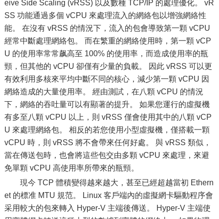
eive Side Scaling (vRSS) 以及數種 TCP/IP 的處理優化。 vR
SS 功能通過多個 vCPU 來處理流入的網絡包以增強網絡性
能。 在沒有 vRSS 的情況下，流入的包會導致第一顆 vCPU
經常中斷處理網絡包。 而在繁重的網絡使用時，第一顆 vCP
U 的使用率常常飙高至 100% 的使用率，而造成使用率的瓶
頸，但其他的 vCPU 卻僅有少量的負載。 因此 vRSS 可以更
有效利用多核來平均中斷不同的核心，減少第一顆 vCPU 因
網絡造成的大量使用率。 經由測試，在八顆 vCPU 的情況
下，網絡的吞吐量可以有顯著的提升。 如果您運行的虛擬機
有多至八顆 vCPU 以上，則 vRSS 僅會使用其中的八顆 vCP
U 來處理網絡包。 相反的若您使用小型虛擬機，僅搭載一顆
vCPU 時，則 vRSS 將不會帶來任何好處。 與 vRSS 類似，
當在傳送包時，也會將這些包交由多顆 vCPU 來處理，來避
免單顆 vCPU 高使用率所帶來的瓶頸。
現今 TCP 體積變得越來越大，甚至已經超越當初 Ethern
et 的標准 MTU 規范。 Linux 客戶端內的虛擬網卡驅動程序會
采用較大的包來轉入 Hyper-V 主端後傳送。 Hyper-V 主端使