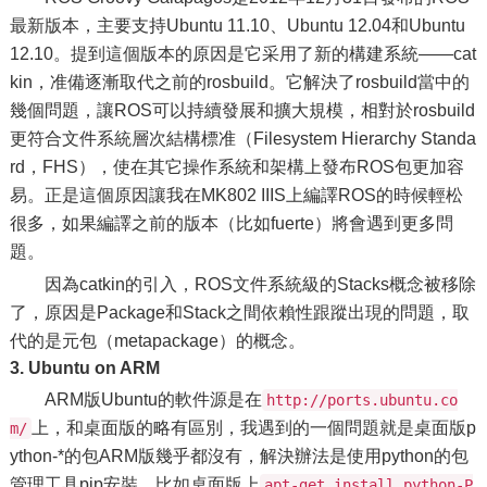
最新版本，主要支持Ubuntu 11.10、Ubuntu 12.04和Ubuntu
12.10。提到這個版本的原因是它采用了新的構建系統——cat
kin，准備逐漸取代之前的rosbuild。它解決了rosbuild當中的
幾個問題，讓ROS可以持續發展和擴大規模，相對於rosbuild
更符合文件系統層次結構標准（Filesystem Hierarchy Standa
rd，FHS），使在其它操作系統和架構上發布ROS包更加容
易。正是這個原因讓我在MK802 IIIS上編譯ROS的時候輕松
很多，如果編譯之前的版本（比如fuerte）將會遇到更多問
題。
因為catkin的引入，ROS文件系統級的Stacks概念被移除
了，原因是Package和Stack之間依賴性跟蹤出現的問題，取
代的是元包（metapackage）的概念。
3. Ubuntu on ARM
ARM版Ubuntu的軟件源是在
http://ports.ubuntu.co
上，和桌面版的略有區別，我遇到的一個問題就是桌面版p
m/
ython-*的包ARM版幾乎都沒有，解決辦法是使用python的包
管理工具pip安裝，比如桌面版上
apt-get install python-P