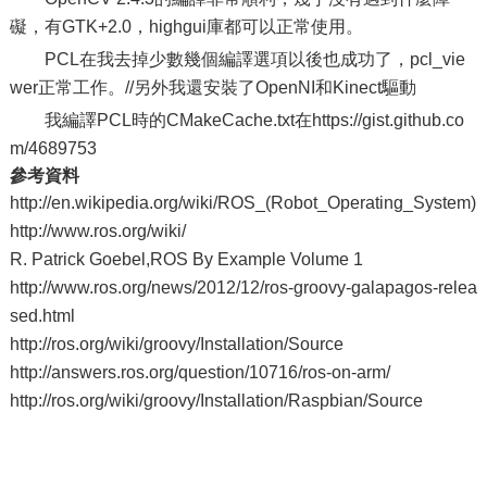
礙，有GTK+2.0，highgui庫都可以正常使用。
PCL在我去掉少數幾個編譯選項以後也成功了，pcl_vie
wer正常工作。//另外我還安裝了OpenNI和Kinect驅動
我編譯PCL時的CMakeCache.txt在https://gist.github.co
m/4689753
參考資料
http://en.wikipedia.org/wiki/ROS_(Robot_Operating_System)
http://www.ros.org/wiki/
R. Patrick Goebel,ROS By Example Volume 1
http://www.ros.org/news/2012/12/ros-groovy-galapagos-relea
sed.html
http://ros.org/wiki/groovy/Installation/Source
http://answers.ros.org/question/10716/ros-on-arm/
http://ros.org/wiki/groovy/Installation/Raspbian/Source