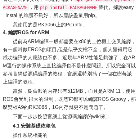
，用
替代。據說easy
ACKAGENAME
pip install PACKAGENAME
_install的維護不夠好，所以應該盡量用pip。
我使用的是RK3066上的Picuntu。
4. 編譯ROS for ARM
從前為ARM編譯一般都需要在x86的上位機上交叉編譯，
有一個叫做EROS的項目,但是似乎文檔不全，個人覺得用它
成功編譯的人應該也不多。近幾年ARM性能足夠強了，在AR
M運行的操作系統上直接編譯也不是什麼問題。所以完全可以
參考官網從源碼編譯的教程，官網還特別搞了一個在樹莓派
上編譯的教程。
當然，樹莓派的內存只有512MB，而且是ARM 11，使用
ROS會受到很大的限制，既然它都可以編譯ROS Groovy，那
麼雙核A9的RK3066，1G內存就更不是問題了。
下面一步步按照官網上從源碼編譯的wiki來：
4.1 安裝基礎依賴包
操作系統相關的：