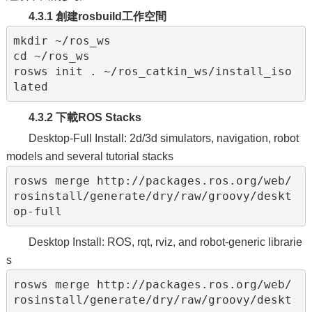
4.3.1 創建rosbuild工作空間
mkdir ~/ros_ws

cd ~/ros_ws

rosws init . ~/ros_catkin_ws/install_iso
4.3.2 下載ROS Stacks
Desktop-Full Install: 2d/3d simulators, navigation, robot
models and several tutorial stacks
rosws merge http://packages.ros.org/web/
rosinstall/generate/dry/raw/groovy/deskt
Desktop Install: ROS, rqt, rviz, and robot-generic librarie
s
rosws merge http://packages.ros.org/web/
rosinstall/generate/dry/raw/groovy/deskt