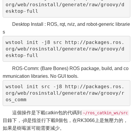
org/web/rosinstall/generate/raw/groovy/d
Desktop Install : ROS, rqt, rviz, and robot-generic librarie
s
wstool init -j8 src http://packages.ros.
org/web/rosinstall/generate/raw/groovy/d
ROS-Comm: (Bare Bones) ROS package, build, and co
mmunication libraries. No GUI tools.
wstool init src -j8 http://packages.ros.
org/web/rosinstall/generate/raw/groovy/r
這個操作是下載catkin包的代碼到
~/ros_catkin_ws/src
目錄下，-j8是指並行下載8個包，在RK3066上是無壓力的，
如果是樹莓派可能需要減少。