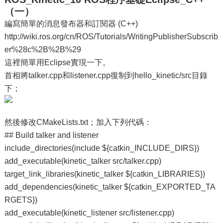
（一）
編寫簡單的消息發布器和訂閱器 (C++)
http://wiki.ros.org/cn/ROS/Tutorials/WritingPublisherSubscrib
er%28c%2B%2B%29
這裡簡單用Eclipse實現一下。
首相將talker.cpp和listener.cpp復制到hello_kinetic/src目錄
下；
然後修改CMakeLists.txt；加入下列代碼：
## Build talker and listener
include_directories(include ${catkin_INCLUDE_DIRS})
add_executable(kinetic_talker src/talker.cpp)
target_link_libraries(kinetic_talker ${catkin_LIBRARIES})
add_dependencies(kinetic_talker ${catkin_EXPORTED_TA
RGETS})
add_executable(kinetic_listener src/listener.cpp)