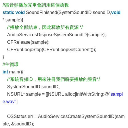
//當音頻播放完畢會調用這個函數
static
void
SoundFinished(SystemSoundID soundID,
void
* sample){
/*播放全部結束，因此釋放所有資源 */
AudioServicesDisposeSystemSoundID(sample);
CFRelease(sample);
CFRunLoopStop(CFRunLoopGetCurrent());
}
//主循環
int
main(){
/*系統音頻ID，用來注冊我們將要播放的聲音*/
SystemSoundID soundID;
NSURL* sample = [[NSURL alloc]initWithString:@
"sampl
e.wav"
];
OSStatus err = AudioServicesCreateSystemSoundID(sam
ple, &soundID);