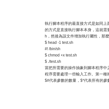
執行腳本程序的最直接方式是如同上面
的方式是直接執行腳本本身，這就需要在腳本
h，然後為該文件增加執行屬性，那
$ head -1 test.sh
#! /bin/sh
$ chmod +x test.sh
$ ./test.sh
當把所需要的操作抽象到腳本程序中
程序需要處理一些輸入工作。第一種將
$#代表參數的數量，$*代表所有的