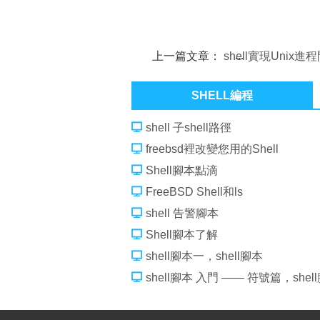
上一篇文章：
shell實現Unix進
交換的幾種方法
SHELL編程
shell 子shell路徑
freebsd裡改變您用的Shell
Shell腳本點滴
FreeBSD Shell和ls
shell 告警腳本
Shell腳本了解
shell腳本一，shell腳本
shell腳本 入門 —— 符號篇，she