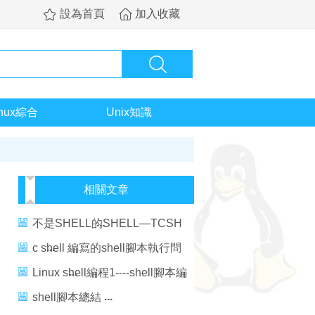
設為首頁
加入收藏
inux綜合
Unix知識
相關文章
不是SHELL的SHELL—TCSH
SHELL 編程
c shell 編寫的shell腳本執行問
題
Linux shell編程1----shell腳本編
程基礎
shell腳本總結