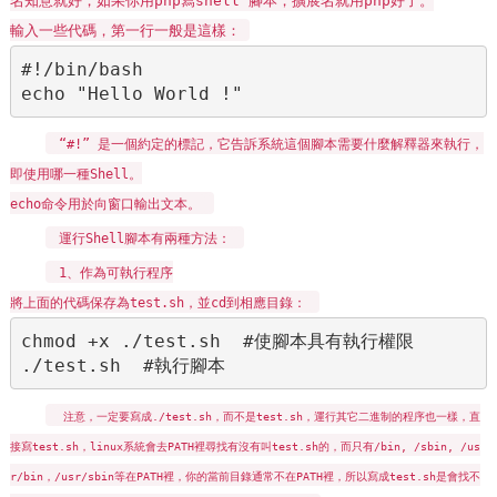
名知意就好，如果你用php寫shell 腳本，擴展名就用php好了。
輸入一些代碼，第一行一般是這樣：
#!/bin/bash

echo "Hello World !"
“#!” 是一個約定的標記，它告訴系統這個腳本需要什麼解釋器來執行，
即使用哪一種Shell。
echo命令用於向窗口輸出文本。
運行Shell腳本有兩種方法：
1、作為可執行程序
將上面的代碼保存為test.sh，並cd到相應目錄：
chmod +x ./test.sh  #使腳本具有執行權限

./test.sh  #執行腳本
注意，一定要寫成./test.sh，而不是test.sh，運行其它二進制的程序也一樣，直
接寫test.sh，linux系統會去PATH裡尋找有沒有叫test.sh的，而只有/bin, /sbin, /us
r/bin，/usr/sbin等在PATH裡，你的當前目錄通常不在PATH裡，所以寫成test.sh是會找不