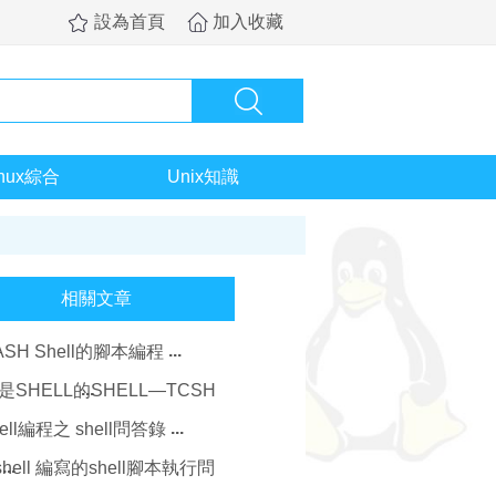
設為首頁
加入收藏
inux綜合
Unix知識
相關文章
ASH Shell的腳本編程
是SHELL的SHELL—TCSH
HELL 編程
hell編程之 shell問答錄
 shell 編寫的shell腳本執行問