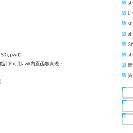
題
s
L
（
sh
s
S
$0); pwd)`
S
s
，非整數計算可用awk內置函數實現：
簡
本
第
}'