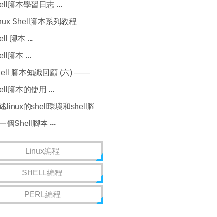
hell腳本學習日志
inux Shell腳本系列教程
一）：Shell入門
ell 腳本
hell腳本
hell 腳本知識回顧 (六) ——
hell 函數
hell腳本的使用
述linux的shell環境和shell腳
一個Shell腳本
Linux編程
SHELL編程
PERL編程