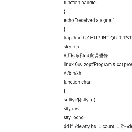
function handle
{
echo "received a signal"
}
trap 'handle' HUP INT QUIT TS
sleep 5
8.用stty和dd實現暫停
linux-0xvi:/opt/Program # cat pre
#!/bin/sh
function char
{
settty=$(stty -g)
stty raw
stty -echo
dd if=/dev/tty bs=1 count=1 2> /d