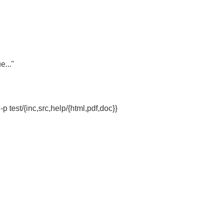
e..."
/{inc,src,help/{html,pdf,doc}}