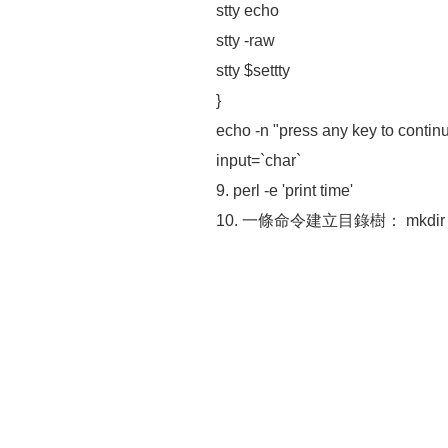
stty echo
stty -raw
stty $settty
}
echo -n "press any key to continu
input=`char`
9. perl -e 'print time'
10. 一條命令建立目錄樹： mkdir -p test