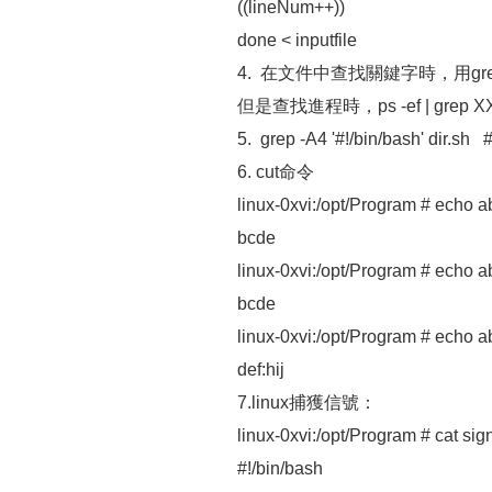
((lineNum++))
done < inputfile
4. 在文件中查找關鍵字時，用grep -c
但是查找進程時，ps -ef | grep X
5. grep -A4 '#!/bin/bash' d
6. cut命令
linux-0xvi:/opt/Program # echo ab
bcde
linux-0xvi:/opt/Program # echo ab
bcde
linux-0xvi:/opt/Program # echo abc
def:hij
7.linux捕獲信號：
linux-0xvi:/opt/Program # cat sig
#!/bin/bash