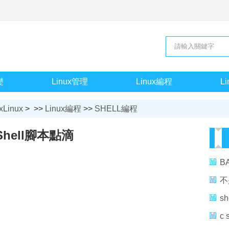
礎
Linux管理
Linux編程
L
xLinux
> >>
Linux編程
>>
SHELL編程
Shell腳本點滴
B
不
S
s
c