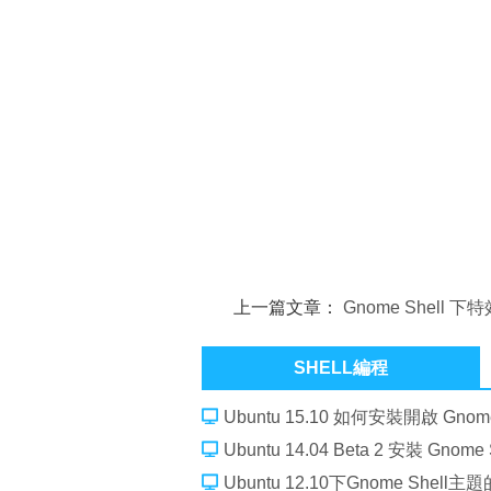
上一篇文章：
Gnome Shell 下
展：Focus-effects & Coverflow Al
SHELL編程
Ubuntu 15.10 如何安裝開啟 Gnome
Ubuntu 14.04 Beta 2 安裝 Gnome 
Ubuntu 12.10下Gnome Shel