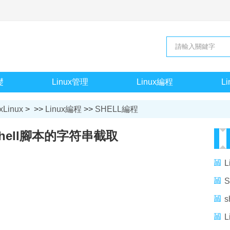
礎
Linux管理
Linux編程
L
xLinux
> >>
Linux編程
>>
SHELL編程
 shell腳本的字符串截取
L
s
L