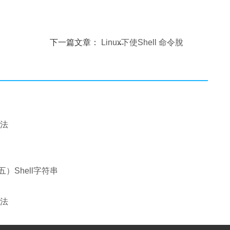
下一篇文章：
Linux下使Shell 命令脫
離終端在後台運行
方法
五）Shell字符串
方法