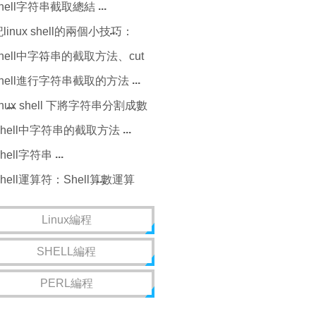
字符串處理
shell字符串截取總結
linux shell的兩個小技巧：
shell數組和字符串判斷
shell中字符串的截取方法、cut
基本用法
shell進行字符串截取的方法
inux shell 下將字符串分割成數
組
Shell中字符串的截取方法
hell字符串
Shell運算符：Shell算數運算
符、關系運算符、布爾運算
Linux編程
符、字符串運算符等
SHELL編程
PERL編程