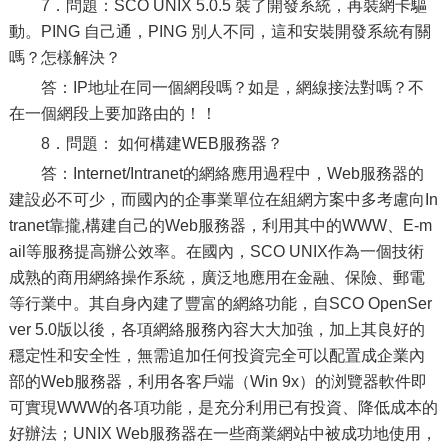
7．問題：SCO UNIX 5.0.5 裝了開發系統，再裝網卡驅
動。PING 自己通，PING 別人不同，這和安裝開發系統有關
嗎？怎樣解決？
答：IP地址在同一個網段嗎？如是，網線接法對嗎？不
在一個網段上要加路由的！！
8．問題： 如何構建WEB服務器？
答：Internet/Intranet的網絡應用過程中，Web服務器的
建設必不可少，而國內的企事業單位在組網方案中多考慮向In
tranet靠攏,構建自己的Web服務器，利用其中的WWW、E-m
ail等服務提高辦公效率。在國內，SCO UNIX作為一個技術
成熟的商用網絡操作系統，廣泛地應用在金融、保險、郵電
等行業中。其自身內建了豐富的網絡功能，自SCO OpenSer
ver 5.0版以後，各項網絡服務內容大大加強，加上其良好的
穩定性和安全性，無需追加任何投資完全可以配置成企業內
部的Web服務器，利用各客戶端（Win 9x）的浏覽器軟件即
可實現WWW的各項功能，是充分利用已有投資、降低成本的
好辦法；UNIX Web服務器在一些商業網站中被成功地使用，