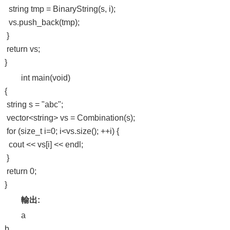
string tmp = BinaryString(s, i);
vs.push_back(tmp);
}
return vs;
}
int main(void)
{
string s = "abc";
vector<string> vs = Combination(s);
for (size_t i=0; i<vs.size(); ++i) {
cout << vs[i] << endl;
}
return 0;
}
輸出:
a
b