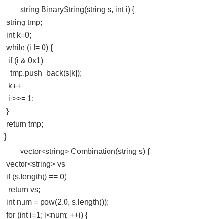
string BinaryString(string s, int i) {
string tmp;
int k=0;
while (i != 0) {
if (i & 0x1)
tmp.push_back(s[k]);
k++;
i >>= 1;
}
return tmp;
}
vector<string> Combination(string s) {
vector<string> vs;
if (s.length() == 0)
return vs;
int num = pow(2.0, s.length());
for (int i=1; i<num; ++i) {