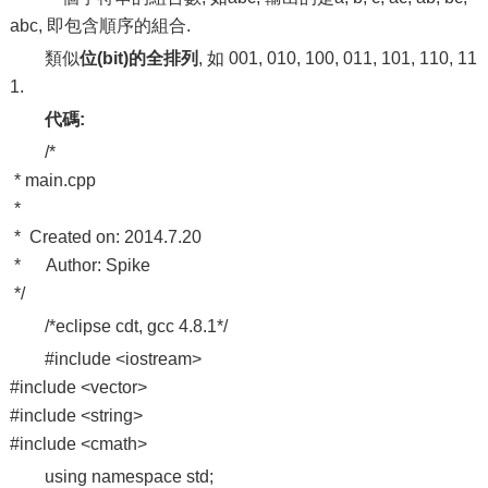
abc, 即包含順序的組合.
類似
位(bit)的全排列
, 如 001, 010, 100, 011, 101, 110, 11
1.
代碼:
/*
* main.cpp
*
* Created on: 2014.7.20
* Author: Spike
*/
/*eclipse cdt, gcc 4.8.1*/
#include <iostream>
#include <vector>
#include <string>
#include <cmath>
using namespace std;