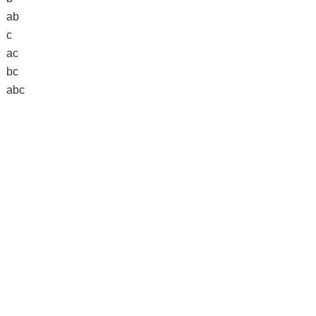
ab
c
ac
bc
abc