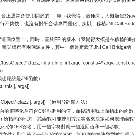
型的函數參數，並且調用函數。這個調用過程必須符合C函數調
ge在新平台上通常會使用開源的FFI庫（我覺得，這種庫，大概類似於jav
夠快，也沒有對平台做專門優化，所以，移植JNI Call Bridg
k/vm/arch/*這個位置上，同時，基於FFI的版本（我覺得大概是在移植的
一種架構都有兩個源文件，其中一個是定義了JNI Call Bridge函
ssObject* clazz, int argInfo, int argc, const u4* argv, const ch
n)
我想應該是JNI函數）
 this [, args])
lassObject* clazz [, args]) （適用於靜態方法）
把argv所指向的值轉化為符合C類型調用的值，而後調用我上面指出的函數
Return所指向的地方。該函數可能使用方法簽名來決定如何處理函數
短小的DEX簽名，用一個字符對應一個返回值和一個參數。
件）則定義了一個32位的“hint”。當相應的方法類型被加載時