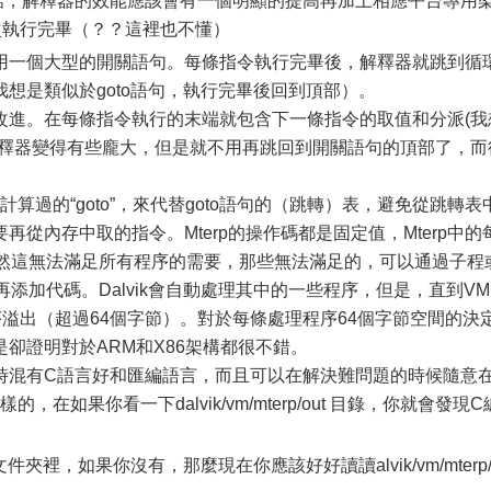
，解釋器的效能應該會有一個明顯的提高再加上相應平台專用
一次執行完畢（？？這裡也不懂）
用一個大型的開關語句。每條指令執行完畢後，解釋器就跳到循
想是類似於goto語句，執行完畢後回到頂部）。
改進。在每條指令執行的末端就包含下一條指令的取值和分派(我
解釋器變得有些龐大，但是就不用再跳回到開關語句的頂部了，而
計算過的“goto”，來代替goto語句的（跳轉）表，避免從跳轉表
從內存中取的指令。Mterp的操作碼都是固定值，Mterp中的
當然這無法滿足所有程序的需要，那些無法滿足的，可以通過子程
添加代碼。Dalvik會自動處理其中的一些程序，但是，直到VM
程序溢出（超過64個字節）。對於每條處理程序64個字節空間的決
卻證明對於ARM和X86架構都很不錯。
時混有C語言好和匯編語言，而且可以在解決難問題的時候隨意
，在如果你看一下dalvik/vm/mterp/out 目錄，你就會發現C
rp文件夾裡，如果你沒有，那麼現在你應該好好讀讀alvik/vm/mterp