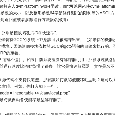
數進入dvmPlatformInvoke函數，hint可以用來使dvmPlatformI
參數的大小，以及整形參數64字節條件測試的限制等的ASCII方
是否對返回值或者參數進行方法簽名掃描）
，分別是標以“移動型”和“快速型”。
任何裝有GCC的系統上都應該可以被編譯出來。（如果你的機器
ded”模塊，因為這個模塊依賴於GCC的goto語句的目錄來執行的。
ERP的定義。
？這裡不懂）。如果目前系統裡沒有解釋器可用，那麼系統就會
個解釋器運行速度比移動型慢了很多，說它是快速解釋器，實在是名不
果源代碼不支持快速型。那麼該如何默認使能移動型呢？這可以
 system來實現。例如。你打入如下一行：
ode = int:portable >> /data/local.prop"
架啟動時就自動會使能移動型解釋器了。