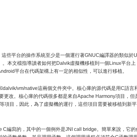
行，這些平台的操作系統至少是一個運行著GNUC編譯器的類似於U
S X）。本文檔指導讀者如何把Dalvik虛擬機移植到一個Linux平台上
ndroid平台在代碼架構上有一定的相似性，可以進行移植。
re和dalvik/vm/native這兩個文件夾中。核心庫的源代碼是用C語言
要更改。核心庫的代碼很多都是來自Apache Harmony項目，但
和ICU等項目，因此，為了虛擬機的運行，這些項目需要被移植到新平
e C編寫的，其中的一個例外是JNI call bridge。簡單來說，它的