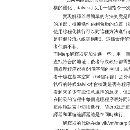
如果用匯編語言重寫解釋器的話
構的優化，dalvik可以用一個指令
實現解釋器最簡單的方法究竟是
的頂部，根據條件跳到合適的位置（我
使用線程化執行可以對這種方法進行
是類似於流水線架構吧)。這樣會使
者代價不菲。
而Mterp解釋器更加先進一些，用一個
查找符合的地址，後者每次執行都需要再
個處理程序都有64個字節的空間，
者干脆在基本空間（64個字節）之外再
執行的時候dalvik才會檢測是否有
看起來多少有些任意選擇的意味，但是
在開發的進程中每個處理程序最好同
這兩種語言中切換進行。Mterp就是這樣的
譯器和匯編編譯器總是在同時執行。
解釋器的代碼在dalvik/vm/mte