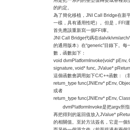
用是把一系列的整型值轉變成各種類
的約定。
為了簡化移植，JNI Call Brid
一樣，具有通用性吧）。但是，FFI運行不
首先應該重新寫一個FFI庫。
JNI Call Bridge代碼在dalvi
的通用版本）在“generic”目錄下。每
數，函數如下：
void dvmPlatformInvoke(void* pEnv, Cla
signature, void* func, JValue* pRetur
這個函數會調用如下C/C++函數：（
return_type func(JNIEnv* pEnv, Object*
或者
return_type func(JNIEnv* pEnv, C
dvmPlatformInvoke是
再把得到的返回值放入JValue* p
的相關值。至於方法簽名，它是一個
而另外一個源文件（前面提過有兩個源文