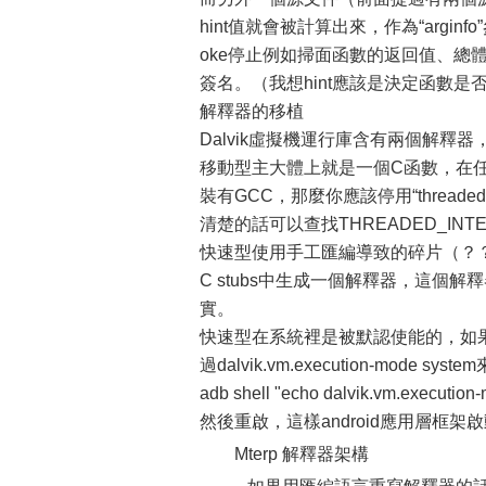
hint值就會被計算出來，作為“arginfo”參
oke停止例如掃面函數的返回值、總體
簽名。（我想hint應該是決定函數
解釋器的移植
Dalvik虛擬機運行庫含有兩個解釋器
移動型主大體上就是一個C函數，在
裝有GCC，那麼你應該停用“threa
清楚的話可以查找THREADED_INT
快速型使用手工匯編導致的碎片（？
C stubs中生成一個解釋器，這
實。
快速型在系統裡是被默認使能的，如
過dalvik.vm.execution-mode
adb shell "echo dalvik.vm.execution-m
然後重啟，這樣android應用層框
Mterp 解釋器架構