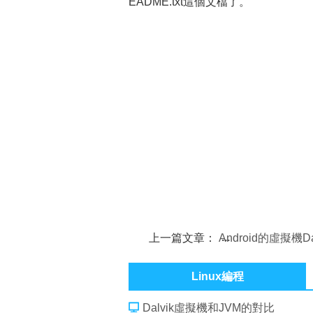
EADME.txt這個文檔了。
上一篇文章：
Android的虛擬機Da
紹
Linux編程
Dalvik虛擬機和JVM的對比