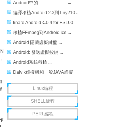
Android中的
android:layout_weight講解
編譯移植Android 2.3到Tiny210
linaro Android 4.0.4 for FS100
- DM9000移植
移植FFmpeg到Android ics
Android 隱藏虛擬鍵盤
N
Android: 發送虛擬按鍵
，
Android系統移植
Dalvik虛擬機和一般JAVA虛擬
和
機（Java VM）不同
Linux編程
是
SHELL編程
PERL編程
作