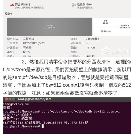
2、然後我用清零命令把硬盤的分區表清掉，這裡的i
f=/dev/zero是來源路徑，我們要把硬盤上的數據清零，所以用
的是zero,of=/dev/sdb是目標驅動器，意思就是要把這個硬盤
清零，但因為加上了bs=512 count=1說明只復制一個塊的512
字節的數據，注意：如果這兩個參數沒寫就全盤清零了。