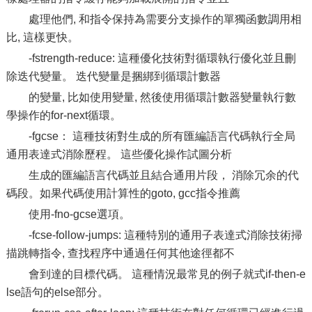
處理他們, 和指令保持為需要分支操作的單獨函數調用相
比, 這樣更快。
-fstrength-reduce: 這種優化技術對循環執行優化並且刪
除迭代變量。 迭代變量是捆綁到循環計數器
的變量, 比如使用變量, 然後使用循環計數器變量執行數
學操作的for-next循環。
-fgcse： 這種技術對生成的所有匯編語言代碼執行全局
通用表達式消除歷程。 這些優化操作試圖分析
生成的匯編語言代碼並且結合通用片段， 消除冗余的代
碼段。如果代碼使用計算性的goto, gcc指令推薦
使用-fno-gcse選項。
-fcse-follow-jumps: 這種特別的通用子表達式消除技術掃
描跳轉指令, 查找程序中通過任何其他途徑都不
會到達的目標代碼。 這種情況最常見的例子就式if-then-e
lse語句的else部分。