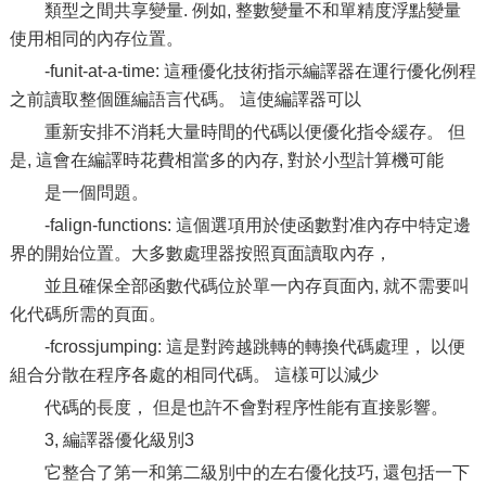
類型之間共享變量. 例如, 整數變量不和單精度浮點變量
使用相同的內存位置。
-funit-at-a-time: 這種優化技術指示編譯器在運行優化例程
之前讀取整個匯編語言代碼。 這使編譯器可以
重新安排不消耗大量時間的代碼以便優化指令緩存。 但
是, 這會在編譯時花費相當多的內存, 對於小型計算機可能
是一個問題。
-falign-functions: 這個選項用於使函數對准內存中特定邊
界的開始位置。大多數處理器按照頁面讀取內存，
並且確保全部函數代碼位於單一內存頁面內, 就不需要叫
化代碼所需的頁面。
-fcrossjumping: 這是對跨越跳轉的轉換代碼處理， 以便
組合分散在程序各處的相同代碼。 這樣可以減少
代碼的長度， 但是也許不會對程序性能有直接影響。
3, 編譯器優化級別3
它整合了第一和第二級別中的左右優化技巧, 還包括一下