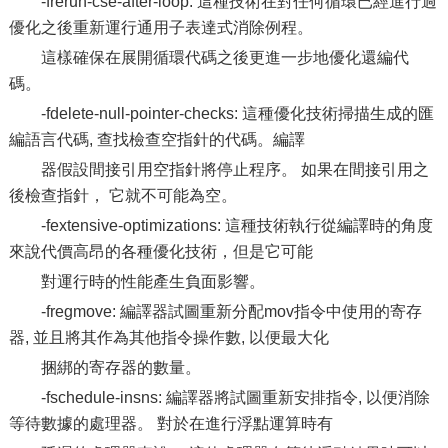
-frerun-cse-after-loop: 這種技術在對任何循環已經進行過
優化之後重新運行通用子表達式消除例程。
這樣確保在展開循環代碼之後更進一步地優化還編代
碼。
-fdelete-null-pointer-checks: 這種優化技術掃描生成的匯
編語言代碼, 查找檢查空指針的代碼。編譯
器假設間接引用空指針將停止程序。 如果在間接引用之
後檢查指針， 它就不可能為空。
-fextensive-optimizations: 這種技術執行從編譯時的角度
來說代價高昂的各種優化技術，但是它可能
對運行時的性能產生負面影響。
-fregmove: 編譯器試圖重新分配mov指令中使用的寄存
器, 並且將其作為其他指令操作數, 以便最大化
捆綁的寄存器的數量。
-fschedule-insns: 編譯器將試圖重新安排指令, 以便消除
等待數據的處理器。 對於在進行浮點運算時有