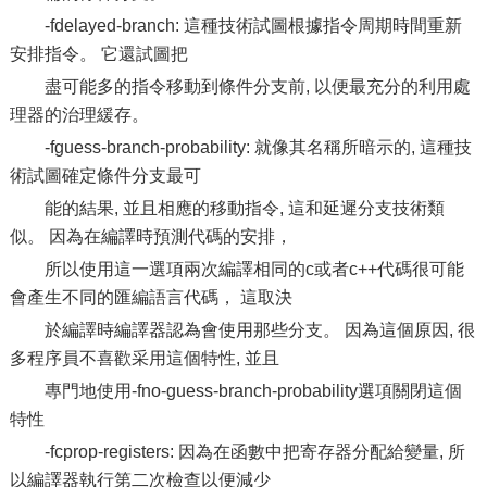
-fdelayed-branch: 這種技術試圖根據指令周期時間重新
安排指令。 它還試圖把
盡可能多的指令移動到條件分支前, 以便最充分的利用處
理器的治理緩存。
-fguess-branch-probability: 就像其名稱所暗示的, 這種技
術試圖確定條件分支最可
能的結果, 並且相應的移動指令, 這和延遲分支技術類
似。 因為在編譯時預測代碼的安排，
所以使用這一選項兩次編譯相同的c或者c++代碼很可能
會產生不同的匯編語言代碼， 這取決
於編譯時編譯器認為會使用那些分支。 因為這個原因, 很
多程序員不喜歡采用這個特性, 並且
專門地使用-fno-guess-branch-probability選項關閉這個
特性
-fcprop-registers: 因為在函數中把寄存器分配給變量, 所
以編譯器執行第二次檢查以便減少