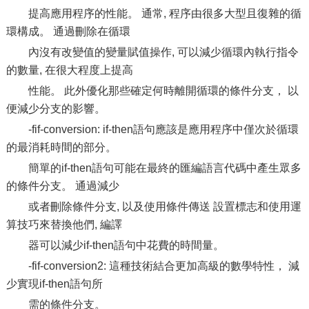
提高應用程序的性能。 通常, 程序由很多大型且復雜的循
環構成。 通過刪除在循環
內沒有改變值的變量賦值操作, 可以減少循環內執行指令
的數量, 在很大程度上提高
性能。 此外優化那些確定何時離開循環的條件分支， 以
便減少分支的影響。
-fif-conversion: if-then語句應該是應用程序中僅次於循環
的最消耗時間的部分。
簡單的if-then語句可能在最終的匯編語言代碼中產生眾多
的條件分支。 通過減少
或者刪除條件分支, 以及使用條件傳送 設置標志和使用運
算技巧來替換他們, 編譯
器可以減少if-then語句中花費的時間量。
-fif-conversion2: 這種技術結合更加高級的數學特性， 減
少實現if-then語句所
需的條件分支。