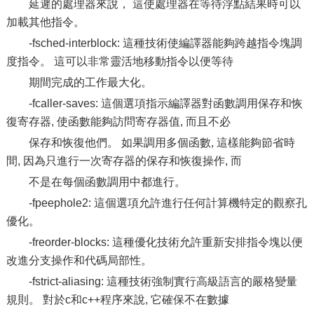
延遲的處理器來說， 這使處理器在等待浮點結果時可以
加載其他指令。
-fsched-interblock: 這種技術使編譯器能夠跨越指令塊調
度指令。 這可以非常靈活地移動指令以便等待
期間完成的工作最大化。
-fcaller-saves: 這個選項指示編譯器對函數調用保存和恢
復寄存器, 使函數能夠訪問寄存器值, 而且不必
保存和恢復他們。 如果調用多個函數, 這樣能夠節省時
間, 因為只進行一次寄存器的保存和恢復操作, 而
不是在每個函數調用中都進行。
-fpeephole2: 這個選項允許進行任何計算機特定的觀察孔
優化。
-freorder-blocks: 這種優化技術允許重新安排指令塊以便
改進分支操作和代碼局部性。
-fstrict-aliasing: 這種技術強制實行高級語言的嚴格變量
規則。 對於c和c++程序來說, 它確保不在數據