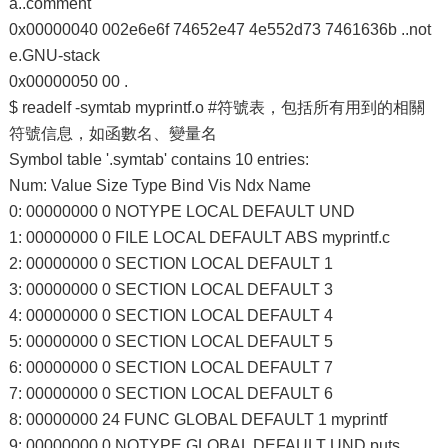
a..comment
0x00000040 002e6e6f 74652e47 4e552d73 7461636b ..not
e.GNU-stack
0x00000050 00 .
$ readelf -symtab myprintf.o #符號表，包括所有用到的相關
符號信息，如函數名、變量名
Symbol table '.symtab' contains 10 entries:
Num: Value Size Type Bind Vis Ndx Name
0: 00000000 0 NOTYPE LOCAL DEFAULT UND
1: 00000000 0 FILE LOCAL DEFAULT ABS myprintf.c
2: 00000000 0 SECTION LOCAL DEFAULT 1
3: 00000000 0 SECTION LOCAL DEFAULT 3
4: 00000000 0 SECTION LOCAL DEFAULT 4
5: 00000000 0 SECTION LOCAL DEFAULT 5
6: 00000000 0 SECTION LOCAL DEFAULT 7
7: 00000000 0 SECTION LOCAL DEFAULT 6
8: 00000000 24 FUNC GLOBAL DEFAULT 1 myprintf
9: 00000000 0 NOTYPE GLOBAL DEFAULT UND puts