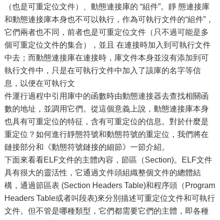
（也是可重定位文件）、動態連接庫的 “組件”。靜 態連接庫
和動態連接庫本身也不可以執行，作為可執行文件的“組件”，
它們兩者也不同，前者也是可重定位文件（只不過可能是多
個可重定位文件的集合），並且 在連接時加入到可執行文件
中去；而動態連接庫在連接時，庫文件本身並沒有添加到可
執行文件中，只是在可執行文件中加入了該庫的名字等信
息，以便在可執行文
件運行過程中引用庫中的函數時由動態連接器去查找相關函
數的地址，並調用它們。從這個意義上說，動態連接庫本身
也具有可重定位的特征，含有可重定位的信息。對於什麼是
重定位？如何進行靜態符號和動態符號的重定位，我們將在
鏈接部分和《動態符號鏈接的細節》一節介紹。
下面來看看ELF文件的主體內容，節區（Section)。ELF文件
具有很大的靈活性，它通過文件頭組織整個文件的總體結
構，通過節區表 (Section Headers Table)和程序頭（Program
Headers Table或者叫段表)來分別描述可重定位文件和可執行
文件。但不管是哪種類型，它們都需要它們的主體，即各種