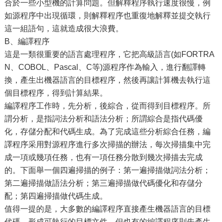
合於一些小型機的計算問題。但解釋程序執行速度很慢，例
如源程序中出現循環，則解釋程序也重復地解釋並提交執行
這一組語句，這就造成很大浪費。
B、編譯程序
這是一類很重要的語言處理程序，它把高級語言(如FORTRA
N、COBOL、Pascal、C等)源程序作為輸入，進行翻譯轉
換，產生出機器語言的目標程序，然後再讓計算機去執行這
個目標程序，得到計算結果。
編譯程序工作時，先分析，後綜合，從而得到目標程序。所
謂分析，是指詞法分析和語法分析；所謂綜合是指代碼優
化，存儲分配和代碼生成。為了完成這些分析綜合任務，編
譯程序采用對源程序進行多次掃描的辦法，每次掃描集中完
成一項或幾項任務，也有一項任務分散到幾次掃描去完成
的。下面舉一個四遍掃描的例子：第一遍掃描做詞法分析；
第二遍掃描做語法分析；第三遍掃描做代碼優化和存儲分
配；第四遍掃描做代碼生成。
值得一提的是，大多數的編譯程序直接產生機器語言的目標
代碼，形成可執行的目標文件，但也有的編譯程序則先產生