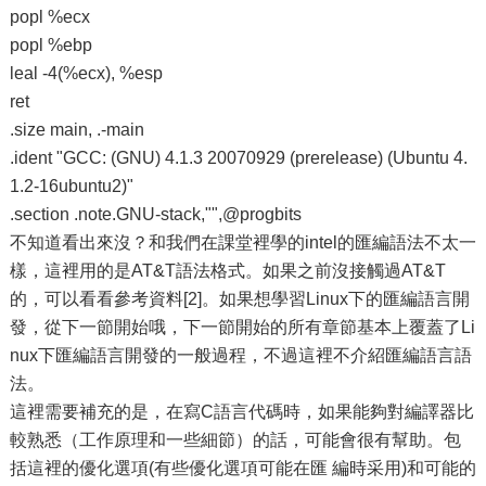
popl %ecx
popl %ebp
leal -4(%ecx), %esp
ret
.size main, .-main
.ident "GCC: (GNU) 4.1.3 20070929 (prerelease) (Ubuntu 4.
1.2-16ubuntu2)"
.section .note.GNU-stack,"",@progbits
不知道看出來沒？和我們在課堂裡學的intel的匯編語法不太一
樣，這裡用的是AT&T語法格式。如果之前沒接觸過AT&T
的，可以看看參考資料[2]。如果想學習Linux下的匯編語言開
發，從下一節開始哦，下一節開始的所有章節基本上覆蓋了Li
nux下匯編語言開發的一般過程，不過這裡不介紹匯編語言語
法。
這裡需要補充的是，在寫C語言代碼時，如果能夠對編譯器比
較熟悉（工作原理和一些細節）的話，可能會很有幫助。包
括這裡的優化選項(有些優化選項可能在匯 編時采用)和可能的