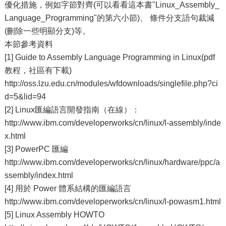
優化措施，例如字節對齊(可以看看這本書"Linux_Assembly_
Language_Programming"的第六小節)、 條件分支語句裁減
(刪除一些明顯分支)等。
本節參考資料
[1] Guide to Assembly Language Programming in Linux(pdf
教程，社區有下載)
http://oss.lzu.edu.cn/modules/wfdownloads/singlefile.php?ci
d=5&lid=94
[2] Linux匯編語言開發指南（在線）：
http://www.ibm.com/developerworks/cn/linux/l-assembly/inde
x.html
[3] PowerPC 匯編
http://www.ibm.com/developerworks/cn/linux/hardware/ppc/a
ssembly/index.html
[4] 用於 Power 體系結構的匯編語言
http://www.ibm.com/developerworks/cn/linux/l-powasm1.html
[5] Linux Assembly HOWTO