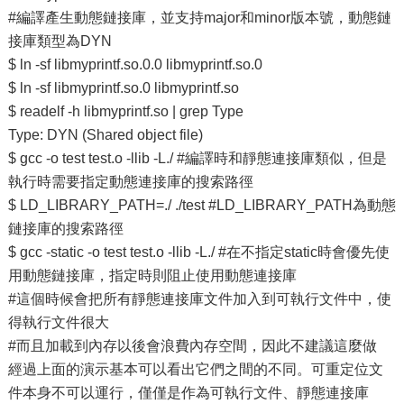
#編譯產生動態鏈接庫，並支持major和minor版本號，動態鏈
接庫類型為DYN
$ ln -sf libmyprintf.so.0.0 libmyprintf.so.0
$ ln -sf libmyprintf.so.0 libmyprintf.so
$ readelf -h libmyprintf.so | grep Type
Type: DYN (Shared object file)
$ gcc -o test test.o -llib -L./ #編譯時和靜態連接庫類似，但是
執行時需要指定動態連接庫的搜索路徑
$ LD_LIBRARY_PATH=./ ./test #LD_LIBRARY_PATH為動態
鏈接庫的搜索路徑
$ gcc -static -o test test.o -llib -L./ #在不指定static時會優先使
用動態鏈接庫，指定時則阻止使用動態連接庫
#這個時候會把所有靜態連接庫文件加入到可執行文件中，使
得執行文件很大
#而且加載到內存以後會浪費內存空間，因此不建議這麼做
經過上面的演示基本可以看出它們之間的不同。可重定位文
件本身不可以運行，僅僅是作為可執行文件、靜態連接庫