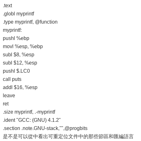
.text
.globl myprintf
.type myprintf, @function
myprintf:
pushl %ebp
movl %esp, %ebp
subl $8, %esp
subl $12, %esp
pushl $.LC0
call puts
addl $16, %esp
leave
ret
.size myprintf, .-myprintf
.ident "GCC: (GNU) 4.1.2"
.section .note.GNU-stack,"",@progbits
是不是可以從中看出可重定位文件中的那些節區和匯編語言