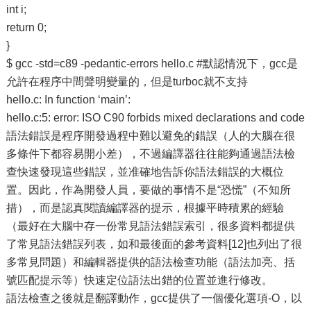
int i;
return 0;
}
$ gcc -std=c89 -pedantic-errors hello.c #默認情況下，gcc是
允許在程序中間聲明變量的，但是turboc就不支持
hello.c: In function ‘main’:
hello.c:5: error: ISO C90 forbids mixed declarations and code
語法錯誤是程序開發過程中難以避免的錯誤（人的大腦在很
多條件下都容易開小差），不過編譯器往往能夠通過語法檢
查快速發現這些錯誤，並准確地告訴你語法錯誤的大概位
置。因此，作為開發人員，要做的事情不是“恐慌”（不知所
措），而是認真閱讀編譯器的提示，根據平時積累的經驗
（最好在大腦中存一份常見語法錯誤索引，很多資料都提供
了常見語法錯誤列表，如和最後面的參考資料[12]也列出了很
多常見問題）和編輯器提供的語法檢查功能（語法加亮、括
號匹配提示等）快速定位語法出錯的位置並進行修改。
語法檢查之後就是翻譯動作，gcc提供了一個優化選項-O，以