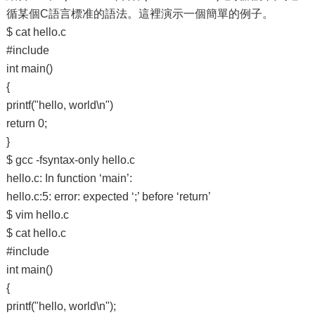
循某個C語言標准的語法。這裡演示一個簡單的例子。
$ cat hello.c
#include
int main()
{
printf("hello, world\n")
return 0;
}
$ gcc -fsyntax-only hello.c
hello.c: In function ‘main’:
hello.c:5: error: expected ‘;’ before ‘return’
$ vim hello.c
$ cat hello.c
#include
int main()
{
printf("hello, world\n");