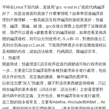
平時在Linux下寫代碼，直接用"gcc -o out in.c"就把代碼編譯
好了，但是這後面到底做了什麼事情呢？如果學習過編譯原
理則不難理解，一般高級語言程序編譯的過程莫過於：預處
理、編譯、匯編、鏈 接。gcc在後台實際上也經歷了這幾個過
程，我們可以通過-v參數查看它的編譯細節，如果想看某個具
體的編譯過程，則可以分別使用-E,-S,-c和 -O，對應的後台工
具則分別為cpp,cc1,as,ld。下面我們將逐步分析這幾個過程以
及相關的內容，諸如語法檢查、代碼調試、匯編語言等。
1、預處理
開篇簡述：預處理是C語言程序從源代碼變成可執行程序的第
一步，主要是C語言編譯器對各種預處理命令進行處理，包括
頭文件的包含、宏定義的擴展、條件編譯的選擇等。
以前沒怎麼“深入”預處理，腦子對這些東西總是很模糊，只記
得在編譯的基本過程（詞法分析、語法分析）之前還需要對
源代碼中的宏定義、文件包含、條件編譯等命令進行處理。
這三類的指令很常見，主要有#define, #include和#ifdef ... #e
ndif，要特別地注意它們的用法。（更多預處理的指令請查閱