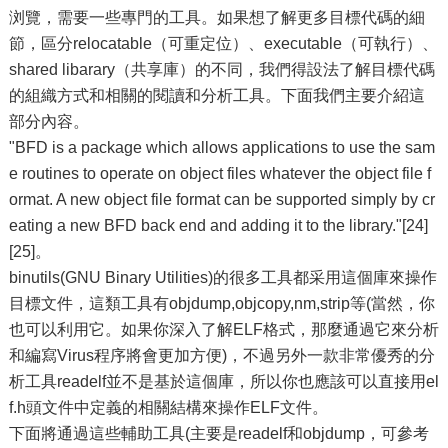
浏覽，需要一些專門的工具。如果想了解更多目標代碼的細
節，區分relocatable（可重定位）、executable（可執行）、
shared libarary（共享庫）的不同，我們得設法了解目標代碼
的組織方式和相關的閱讀和分析工具。下面我們主要介紹這
部分內容。
"BFD is a package which allows applications to use the sam
e routines to operate on object files whatever the object file f
ormat. A new object file format can be supported simply by cr
eating a new BFD back end and adding it to the library."[24]
[25]。
binutils(GNU Binary Utilities)的很多工具都采用這個庫來操作
目標文件，這類工具有objdump,objcopy,nm,strip等(當然，你
也可以利用它。如果你深入了解ELF格式，那麼通過它來分析
和編寫Virus程序將會更加方便)，不過另外一款非常優秀的分
析工具readelf並不是基於這個庫，所以你也應該可以直接用el
f.h頭文件中定義的相關結構來操作ELF文件。
下面將通過這些輔助工具(主要是readelf和objdump，可參考