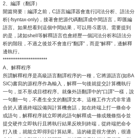
2、編譯（翻譯）
開篇簡要：編譯之前，C語言編譯器會進行詞法分析、語法分
析(-fsyntax-only)，接著會把源代碼翻譯成中間語言，即匯編
語言。如果想看到這個中間結果，可以用-S選項。需要提到
的是，諸如shell等解釋語言也會經歷一個詞法分析和語法分
析的階段，不過之後並不會進行“翻譯”，而是“解釋”，邊解釋
邊執行。
************************
A、解釋程序
所謂解釋程序是高級語言翻譯程序的一種，它將源語言(如BA
SIC)書寫的源程序作為輸入，解釋一句後就提交計算機執行
一句，並不形成目標程序。就像外語翻譯中的“口譯”一樣，說
一句翻一句，不產生全文的翻譯文本。這種工作方式非常適
合於人通過終端設備與計算機會話，如在終端上打一條命令
或語句，解釋程序就立即將此語句解釋成一條或幾條指令並
提交硬件立即執行且將執行結果反映到終端，從終端把命令
打入後，就能立即得到計算結果。這的確是很方便的，很適