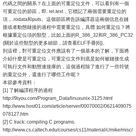
代碼之間的關系？在上面的可重定位文件，可以看到有一個
可重定位的節區，即. rel.text，它標記了兩個需要重定位的
項，.rodata和puts。這個節區將告訴編譯器這兩個信息在鏈
接或者動態鏈接的過程中需要重定位，具體 如何重定位？將
根據重定位項的類型，比如上面的R_386_32和R_386_PC32
(關於這些類型的更多細節，請查看ELF手冊[6])。
到這裡，對可重定位文件應該有了一個基本的了解，下面將
介紹什麼是可重定位，可重定位文件到底是如何被鏈接生成
可執行文件和動態連接庫的，這個過程除了進行了一些符號
的重定位外，還進行了哪些工作呢？
本節參考資料：
[1] 了解編譯程序的過程
http://9iyou.com/Program_Data/linuxunix-3125.html
http://www.host01.com/article/server/00070002/0621409075
078127.htm
[2] C track: compiling C programs.
http://www.cs.caltech.edu/courses/cs11/material/c/mike/misc/