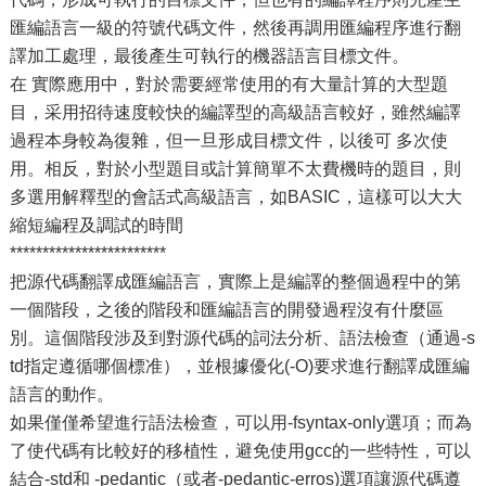
匯編語言一級的符號代碼文件，然後再調用匯編程序進行翻
譯加工處理，最後產生可執行的機器語言目標文件。
在 實際應用中，對於需要經常使用的有大量計算的大型題
目，采用招待速度較快的編譯型的高級語言較好，雖然編譯
過程本身較為復雜，但一旦形成目標文件，以後可 多次使
用。相反，對於小型題目或計算簡單不太費機時的題目，則
多選用解釋型的會話式高級語言，如BASIC，這樣可以大大
縮短編程及調試的時間
************************
把源代碼翻譯成匯編語言，實際上是編譯的整個過程中的第
一個階段，之後的階段和匯編語言的開發過程沒有什麼區
別。這個階段涉及到對源代碼的詞法分析、語法檢查（通過-s
td指定遵循哪個標准），並根據優化(-O)要求進行翻譯成匯編
語言的動作。
如果僅僅希望進行語法檢查，可以用-fsyntax-only選項；而為
了使代碼有比較好的移植性，避免使用gcc的一些特性，可以
結合-std和 -pedantic（或者-pedantic-erros)選項讓源代碼遵