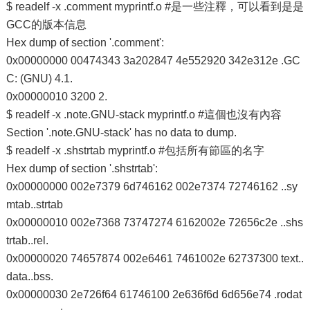
$ readelf -x .comment myprintf.o #是一些注釋，可以看到是是
GCC的版本信息
Hex dump of section '.comment':
0x00000000 00474343 3a202847 4e552920 342e312e .GC
C: (GNU) 4.1.
0x00000010 3200 2.
$ readelf -x .note.GNU-stack myprintf.o #這個也沒有內容
Section '.note.GNU-stack' has no data to dump.
$ readelf -x .shstrtab myprintf.o #包括所有節區的名字
Hex dump of section '.shstrtab':
0x00000000 002e7379 6d746162 002e7374 72746162 ..sy
mtab..strtab
0x00000010 002e7368 73747274 6162002e 72656c2e ..shs
trtab..rel.
0x00000020 74657874 002e6461 7461002e 62737300 text..
data..bss.
0x00000030 2e726f64 61746100 2e636f6d 6d656e74 .rodat