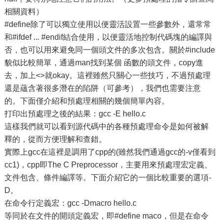
相關資料）
#define除了可以獨立使用以便靈活設置一些參數外，還常常
和#ifdef ... #endif結合使用，以便靈活地控制代碼塊的編譯與
否，也可以用來避免同一個頭文件的多次包含。關於#include
貌似比較簡單，通過man找到某個 函數的頭文件，copy進
去，加上<>就okay。這裡雖然只關心一些技巧，不過預處理
還是蘊含著很多潛在的陷阱（可參考），我們也需要注意
的。下面僅介紹和預處理相關的幾個簡單內容。
打印出預處理之後的結果：gcc -E hello.c
這樣我們就可以看到源代碼中的各種預處理命令是如何被解
釋的，從而方便理解和查錯。
實際上gcc在這裡是調用了cpp的(雖然我們通過gcc的-v僅看到
cc1)，cpp即The C Preprocessor，主要用來預處理宏定義、
文件包含、條件編譯等。下面介紹它的一個比較重要的選項-
D。
在命令行定義宏：gcc -Dmacro hello.c
等同於在文件的開頭定義宏，即#define maco，但是在命令