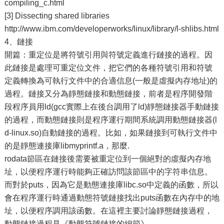
compiling_c.html
[3] Dissecting shared libraries
http://www.ibm.com/developerworks/linux/library/l-shlibs.html
4、鏈接
開篇：重定位是將符號引用與符號定義進行鏈接的過程。因
此鏈接是處理可重定位文件，把它們的各種符號引用和符號
定義轉換為可執行文件中的合適信息(一般是虛擬內存地址)的
過程。鏈接又分為靜態鏈接和動態鏈接，前者是程序開發階
段程序員用ld(gcc實際上在後台調用了ld)靜態鏈接器手動鏈接
的過程，而動態鏈接則是程序運行期間系統調用動態鏈接器(l
d-linux.so)自動鏈接的過程。比如，如果鏈接到可執行文件中
的是靜態連接庫libmyprintf.a，那麼.
rodata節區在鏈接後需要被重定位到一個絕對的虛擬內存地
址，以便程序運行時能夠正確訪問該節區中的字符串信息。
而對於puts，因為它是動態連接庫libc.so中定義的函數，所以
會在程序運行時通過動態符號鏈接找出puts函數在內存中的地
址，以便程序調用該函數。在這裡主要討論靜態鏈接過程，
動態鏈接過程見《動態符號鏈接的細節》。