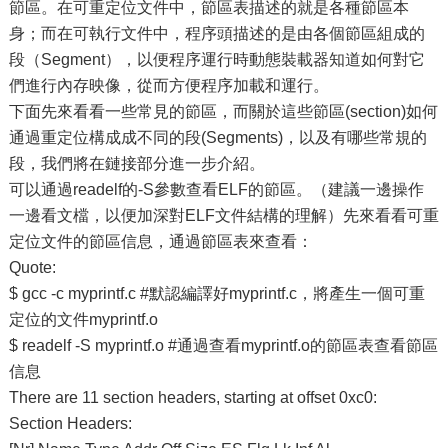
節區。在可重定位文件中，節區表描述的就是各種節區本
身；而在可執行文件中，程序頭描述的是由各個節區組成的
段（Segment），以便程序運行時動態裝載器知道如何對它
們進行內存映像，從而方便程序加載和運行。
下面先來看看一些常見的節區，而關於這些節區(section)如何
通過重定位構成成不同的段(Segments)，以及有哪些常規的
段，我們將在鏈接部分進一步介紹。
可以通過readelf的-S參數查看ELF的節區。（建議一邊操作
一邊看文檔，以便加深對ELF文件結構的理解）先來看看可重
定位文件的節區信息，通過節區表來查看：
Quote:
$ gcc -c myprintf.c #默認編譯好myprintf.c，將產生一個可重
定位的文件myprintf.o
$ readelf -S myprintf.o #通過查看myprintf.o的節區表查看節區
信息
There are 11 section headers, starting at offset 0xc0:
Section Headers: