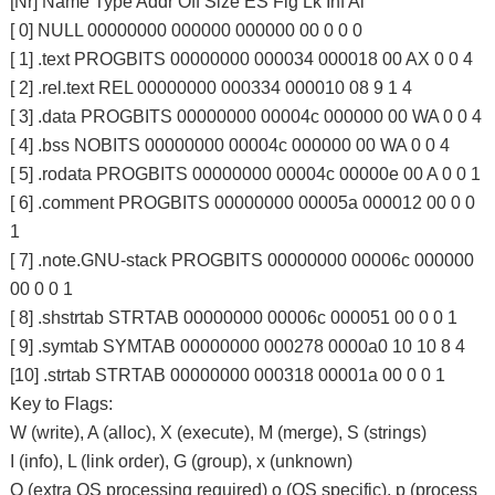
[Nr] Name Type Addr Off Size ES Flg Lk Inf Al
[ 0] NULL 00000000 000000 000000 00 0 0 0
[ 1] .text PROGBITS 00000000 000034 000018 00 AX 0 0 4
[ 2] .rel.text REL 00000000 000334 000010 08 9 1 4
[ 3] .data PROGBITS 00000000 00004c 000000 00 WA 0 0 4
[ 4] .bss NOBITS 00000000 00004c 000000 00 WA 0 0 4
[ 5] .rodata PROGBITS 00000000 00004c 00000e 00 A 0 0 1
[ 6] .comment PROGBITS 00000000 00005a 000012 00 0 0
1
[ 7] .note.GNU-stack PROGBITS 00000000 00006c 000000
00 0 0 1
[ 8] .shstrtab STRTAB 00000000 00006c 000051 00 0 0 1
[ 9] .symtab SYMTAB 00000000 000278 0000a0 10 10 8 4
[10] .strtab STRTAB 00000000 000318 00001a 00 0 0 1
Key to Flags:
W (write), A (alloc), X (execute), M (merge), S (strings)
I (info), L (link order), G (group), x (unknown)
O (extra OS processing required) o (OS specific), p (process